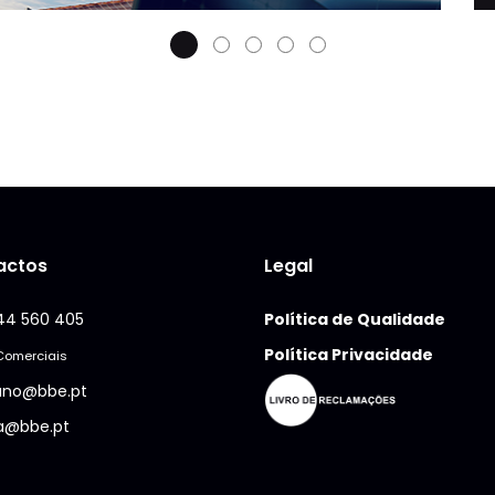
actos
Legal
44 560 405
Política de Qualidade
Política Privacidade
Comerciais
iano@bbe.pt
a@bbe.pt