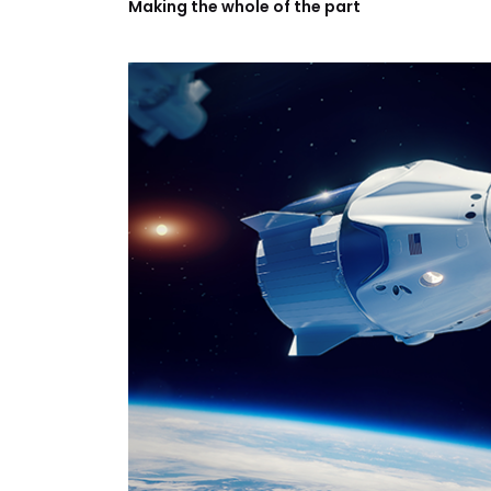
Making the whole of the part
Aeroespacial
Ao criar no sec. XVIII a “Passarola”, o
paologia aeroespacial. Olhando “hoje” para
o futuro da humanidade, continua a ler e
vê o que a BBE tem a dizer-te nesta área.
SABER MAIS