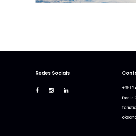
Redes Sociais
Cont
+351 2
Emails 
fcrist
oksan