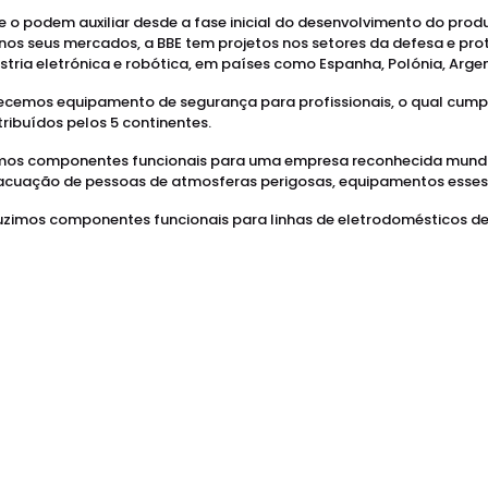
 o podem auxiliar desde a fase inicial do desenvolvimento do prod
s nos seus mercados, a BBE tem projetos nos setores da defesa e pr
tria eletrónica e robótica, em países como Espanha, Polónia, Arge
rnecemos equipamento de segurança para profissionais, o qual cump
tribuídos pelos 5 continentes.
icamos componentes funcionais para uma empresa reconhecida mun
vacuação de pessoas de atmosferas perigosas, equipamentos esses
uzimos componentes funcionais para linhas de eletrodomésticos de 